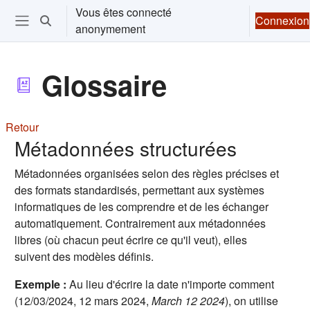
Passer au contenu principal
Vous êtes connecté
Connexion
Activer/désactiver la saisie de recherche
anonymement
Ouvrir le menu de navigation
Glossaire
Retour
Métadonnées structurées
Métadonnées organisées selon des règles précises et
des formats standardisés, permettant aux systèmes
informatiques de les comprendre et de les échanger
automatiquement. Contrairement aux métadonnées
libres (où chacun peut écrire ce qu'il veut), elles
suivent des modèles définis.
Exemple :
Au lieu d'écrire la date n'importe comment
(12/03/2024, 12 mars 2024,
March 12 2024
), on utilise