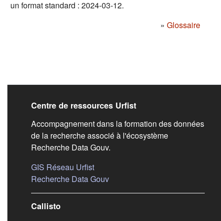
un format standard : 2024-03-12.
»
Glossaire
Liens de bas de pag
Centre de ressources Urfist
Accompagnement dans la formation des données
de la recherche associé à l'écosystème
Recherche Data Gouv.
(s'ouvre dans un nouvel onglet)
GIS Réseau Urfist
(s'ouvre dans un nouvel onglet)
Recherche Data Gouv
Callisto