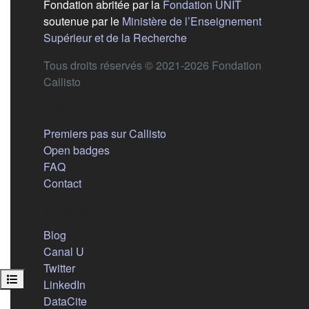
(s'ouvre dans
Fondation abritée par la
Fondation UNIT
soutenue par le
Ministère de l’Enseignement
(s'ouvre dans un nouvel 
Supérieur et de la Recherche
Tous droits réservés © 2021-2026 Fondation
Callisto
Aide
Premiers pas sur Callisto
Open badges
FAQ
Contact
Nous suivre
(s'ouvre dans un nouvel onglet)
Blog
(s'ouvre dans un nouvel onglet)
Canal U
(s'ouvre dans un nouvel onglet)
Twitter
Ouvrir l’index du cours
(s'ouvre dans un nouvel onglet)
LinkedIn
(s'ouvre dans un nouvel onglet)
DataCite