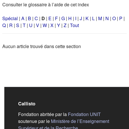
Consulter le glossaire à l’aide de cet index
Spécial
|
A
|
B
|
C
|
D
|
E
|
F
|
G
|
H
|
I
|
J
|
K
|
L
|
M
|
N
|
O
|
P
|
Q
|
R
|
S
|
T
|
U
|
V
|
W
|
X
|
Y
|
Z
|
Tout
Aucun article trouvé dans cette section
Callisto
(s'ouvre dans
Fondation abritée par la
Fondation UNIT
soutenue par le
Ministère de l’Enseignement
(s'ouvre dans un nouvel 
Supérieur et de la Recherche