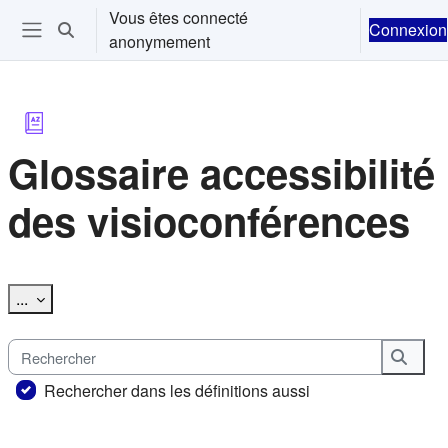
Passer au contenu principal
Vous êtes connecté
Connexion
Activer/désactiver la saisie de recherche
anonymement
Ouvrir le menu de navigation
Glossaire accessibilité
des visioconférences
Conditions d’achèvement
Exporter des articles
...
Rechercher
Reche
Rechercher dans les définitions aussi