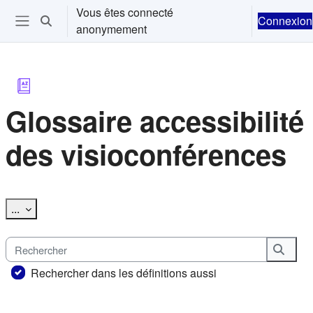
Passer au contenu principal
Vous êtes connecté
Connexion
Activer/désactiver la saisie de recherche
anonymement
Ouvrir le menu de navigation
Glossaire accessibilité
des visioconférences
Conditions d’achèvement
Exporter des articles
...
Rechercher
Reche
Rechercher dans les définitions aussi