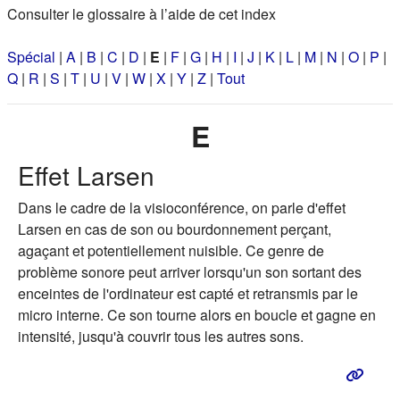
Consulter le glossaire à l’aide de cet index
Spécial
|
A
|
B
|
C
|
D
|
E
|
F
|
G
|
H
|
I
|
J
|
K
|
L
|
M
|
N
|
O
|
P
|
Q
|
R
|
S
|
T
|
U
|
V
|
W
|
X
|
Y
|
Z
|
Tout
E
Effet Larsen
Dans le cadre de la visioconférence, on parle d'effet
Larsen en cas de son ou bourdonnement perçant,
agaçant et potentiellement nuisible. Ce genre de
problème sonore peut arriver lorsqu'un son sortant des
enceintes de l'ordinateur est capté et retransmis par le
micro interne. Ce son tourne alors en boucle et gagne en
intensité, jusqu'à couvrir tous les autres sons.