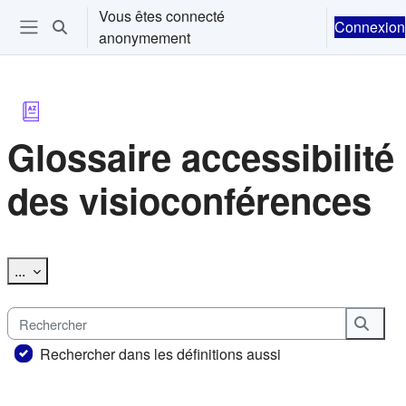
Passer au contenu principal
Vous êtes connecté
Connexion
Activer/désactiver la saisie de recherche
anonymement
Ouvrir le menu de navigation
Glossaire accessibilité
des visioconférences
Conditions d’achèvement
Exporter des articles
...
Rechercher
Reche
Rechercher dans les définitions aussi