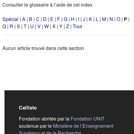
Consulter le glossaire à l’aide de cet index
Spécial
|
A
|
B
|
C
|
D
|
E
|
F
|
G
|
H
|
I
|
J
|
K
|
L
|
M
|
N
|
O
|
P
|
Q
|
R
|
S
|
T
|
U
|
V
|
W
|
X
|
Y
|
Z
|
Tout
Aucun article trouvé dans cette section
Callisto
(s'ouvre dans
Fondation abritée par la
Fondation UNIT
soutenue par le
Ministère de l’Enseignement
(s'ouvre dans un nouvel 
Supérieur et de la Recherche