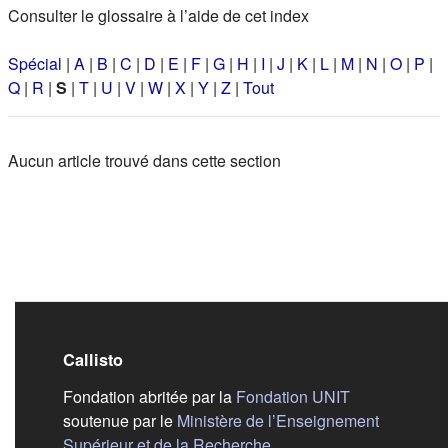
Consulter le glossaire à l’aide de cet index
Spécial
|
A
|
B
|
C
|
D
|
E
|
F
|
G
|
H
|
I
|
J
|
K
|
L
|
M
|
N
|
O
|
P
|
Q
|
R
|
S
|
T
|
U
|
V
|
W
|
X
|
Y
|
Z
|
Tout
Aucun article trouvé dans cette section
Callisto
(s'ouvre dans
Fondation abritée par la
Fondation UNIT
soutenue par le
Ministère de l’Enseignement
(s'ouvre dans un nouvel 
Supérieur et de la Recherche