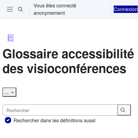
Passer au contenu principal
Vous êtes connecté
Connexion
Activer/désactiver la saisie de recherche
anonymement
Ouvrir le menu de navigation
Glossaire accessibilité
des visioconférences
Conditions d’achèvement
Exporter des articles
...
Rechercher
Reche
Rechercher dans les définitions aussi