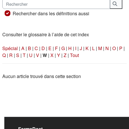
Rechercher
Reche
Rechercher dans les définitions aussi
Consulter le glossaire à l’aide de cet index
Spécial
|
A
|
B
|
C
|
D
|
E
|
F
|
G
|
H
|
I
|
J
|
K
|
L
|
M
|
N
|
O
|
P
|
Q
|
R
|
S
|
T
|
U
|
V
|
W
|
X
|
Y
|
Z
|
Tout
Aucun article trouvé dans cette section
FormaDoct