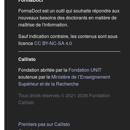
Liens de bas de pag
FormaDoct est un outil qui souhaite répondre aux
nouveaux besoins des doctorants en matière de
maîtrise de l'information.
Sauf indication contraire, les contenus sont sous
(s'ouvre dans un nouvel ongl
licence
CC BY-NC-SA 4.0
Callisto
(s'ouvre dans
Fondation abritée par la
Fondation UNIT
soutenue par le
Ministère de l’Enseignement
(s'ouvre dans un nouvel 
Supérieur et de la Recherche
Tous droits réservés © 2021-2026 Fondation
Callisto
Aide
Premiers pas sur Callisto