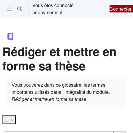
Passer au contenu principal
Vous êtes connecté
Connexion
Activer/désactiver la saisie de recherche
anonymement
Ouvrir le menu de navigation
Rédiger et mettre en
forme sa thèse
Conditions d’achèvement
Vous trouverez dans ce glossaire, les termes
importants utilisés dans l'intégralité du module,
Rédiger et mettre en forme sa thèse
.
Exporter des articles
...