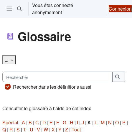
Passer au contenu principal
Vous êtes connecté
Connexion
Activer/désactiver la saisie de recherche
anonymement
Ouvrir le menu de navigation
Glossaire
Conditions d’achèvement
Exporter des articles
...
Rechercher
Reche
Rechercher dans les définitions aussi
Consulter le glossaire à l’aide de cet index
Spécial
|
A
|
B
|
C
|
D
|
E
|
F
|
G
|
H
|
I
|
J
|
K
|
L
|
M
|
N
|
O
|
P
|
Q
|
R
|
S
|
T
|
U
|
V
|
W
|
X
|
Y
|
Z
|
Tout