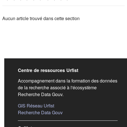
Aucun article trouvé dans cette section
Liens de bas de pag
Centre de ressources Urfist
Accompagnement dans la formation des données
de la recherche associé à l'écosystème
Recherche Data Gouv.
(s'ouvre dans un nouvel onglet)
GIS Réseau Urfist
(s'ouvre dans un nouvel onglet)
Recherche Data Gouv