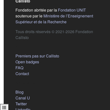
Callisto
(s'ouvre dans
Fondation abritée par la
Fondation UNIT
soutenue par le
Ministère de l’Enseignement
(s'ouvre dans un nouvel 
Supérieur et de la Recherche
Tous droits réservés © 2021-2026 Fondation
Callisto
Aide
Premiers pas sur Callisto
Open badges
FAQ
Contact
Nous suivre
(s'ouvre dans un nouvel onglet)
Blog
(s'ouvre dans un nouvel onglet)
Canal U
(s'ouvre dans un nouvel onglet)
Twitter
Ouvrir l’index du cours
(s'ouvre dans un nouvel onglet)
LinkedIn