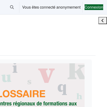
Vous êtes connecté anonymement
Connexion
Activer/désactiver la saisie de recherche
Ouvr