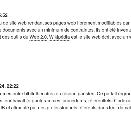
5:52
de site web rendant ses pages web librement modifiables par tou
ive de documents avec un minimum de contraintes. Ils ont été inv
t des outils du
Web 2.0
.
Wikipédia
est le site web écrit avec un wi
24, 22:22
ources entre
bibliothécaire
s du réseau parisien. Ce
portail
regrou
s leur travail (organigrammes, procédures, référentiels d’
indexa
le SIB et alimenté par des professionnels référents dans leur doma