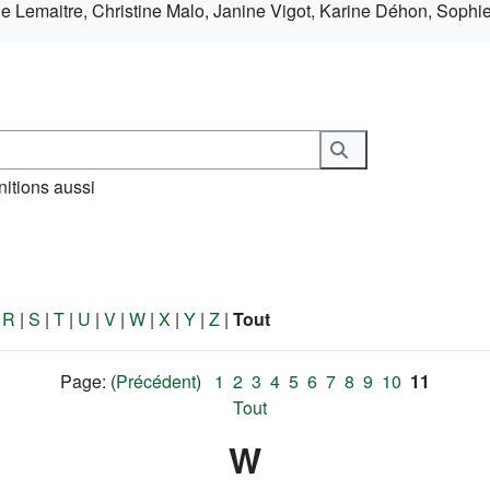
lle Lemaitre, Christine Malo, Janine Vigot, Karine Déhon, Sophi
Rechercher
nitions aussi
|
R
|
S
|
T
|
U
|
V
|
W
|
X
|
Y
|
Z
|
Tout
Page: (
Précédent
)
1
2
3
4
5
6
7
8
9
10
11
Tout
W