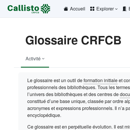
Passer au contenu principal
Accueil
Explorer
Glossaire CRFCB
Activité
Conditions d’achèvement
Le glossaire est un outil de
formation initiale
et co
professionnels des bibliothèques. Tous les termes
l’univers des bibliothèques et des centres de
docu
constitué d’une base unique, classée par ordre al
acronymes et expressions professionnels. Il n’a pa
encyclopédique.
Ce glossaire est en perpétuelle évolution. Il est m