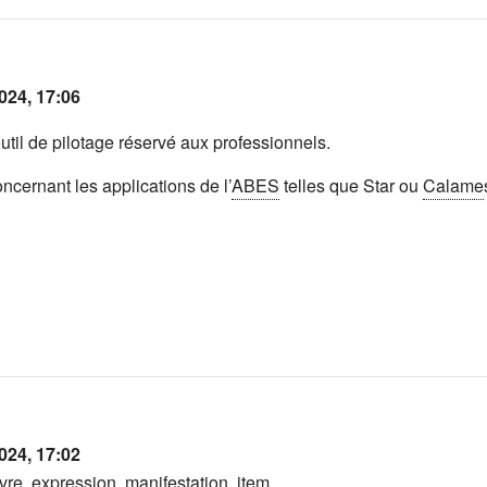
024, 17:06
til de pilotage réservé aux professionnels.
oncernant les applications de l’
ABES
telles que Star ou
Calame
024, 17:02
vre
,
expression
,
manifestation
,
item
.