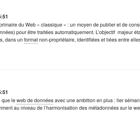
5:51
primaire du Web « classique » : un moyen de publier et de con
nées) pour être traitées automatiquement. L’objectif majeur éta
es, dans un
format
non-propriétaire, identifiées et liées entre elle
5:51
 que le
web de données
avec une ambition en plus : lier sémant
mment au niveau de l’harmonisation des métadonnées sur le web,