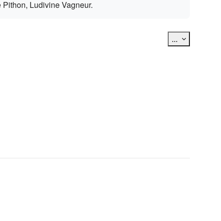
e Pithon, Ludivine Vagneur.
Exporter des
...