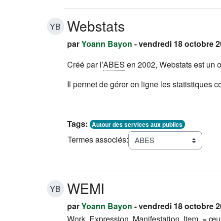
Webstats
YB
par
Yoann Bayon
- vendredi 18 octobre 2
Créé par l’
ABES
en 2002, Webstats est un ou
Il permet de gérer en ligne les statistiques c
Tags:
Autour des services aux publics
Termes associés:
WEMI
YB
par
Yoann Bayon
- vendredi 18 octobre 2
Work,
Expression
,
Manifestation
,
Item
=
œu