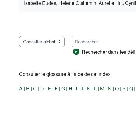
Isabelle Eudes, Hélène Guillemin, Aurélie Hilt, Cyri
Rechercher
Consulter le glossaire à l’aide de cet index
Rechercher dans les défi
Consulter le glossaire à l’aide de cet index
A
|
B
|
C
|
D
|
E
|
F
|
G
|
H
|
I
|
J
|
K
|
L
|
M
|
N
|
O
|
P
|
Q