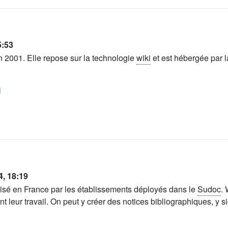
5:53
n 2001. Elle repose sur la technologie
wiki
et est hébergée par 
(s'ouvre dans un nouvel onglet)
l
4, 18:19
ilisé en France par les établissements déployés dans le
Sudoc
.
t leur travail. On peut y créer des notices bibliographiques, y s