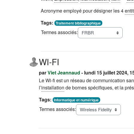
Acronyme employé pour désigner les 4
enti
Tags:
Traitement bibliographique
Termes associés:
WI-FI
par
Viet Jeannaud
- lundi 15 juillet 2024, 1
Le Wi-fi est un réseau de communication sans
l’
installation
de bornes spécifiques, et la pré
Tags:
Informatique et numérique
Termes associés: