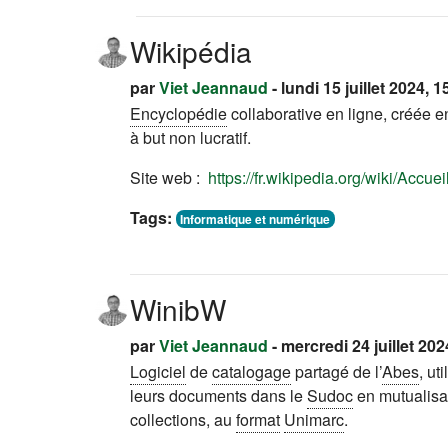
Wikipédia
par
Viet Jeannaud
- lundi 15 juillet 2024, 1
Encyclopédie
collaborative en ligne, créée e
à but non lucratif.
Site web :
https://fr.wikipedia.org/wiki/Accuei
Tags:
Informatique et numérique
WinibW
par
Viet Jeannaud
- mercredi 24 juillet 202
Logiciel
de
catalogage
partagé de l’
Abes
, ut
leurs documents dans le
Sudoc
en mutualisan
collections, au
format
Unimarc
.