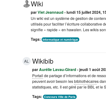
Wiki
par
Viet Jeannaud
- lundi 15 juillet 2024, 1
Un wiki est un système de gestion de contenu 
utilisés pour faciliter l’écriture collaborat
signifie « rapide » en hawaïen. Les wikis son
Tags:
Informatique et numérique
Wikibib
AL
par
Aurélie Lavau-Girard
- jeudi 1 août 20
Portail
de partage d’informations et de ress
peuvent avoir besoin les
bibliothécaire
s dan
statistiques, etc. Il est géré par le BBL et 
Tags:
Concours Ville de Paris