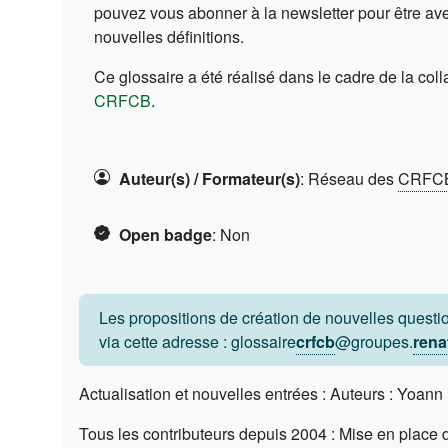
pouvez vous abonner à la newsletter pour être aver
nouvelles définitions.
Ce glossaire a été réalisé dans le cadre de la col
(s'ouvre dans un nouvel onglet)
CRFCB
.
Auteur(s) / Formateur(s)
:
Réseau des
CRFC
Open badge
:
Non
Les propositions de création de nouvelles questio
via cette adresse : glossaire
crfcb
@groupes.
rena
Actualisation et nouvelles entrées : Auteurs : Yoan
Tous les contributeurs depuis 2004 : Mise en place 