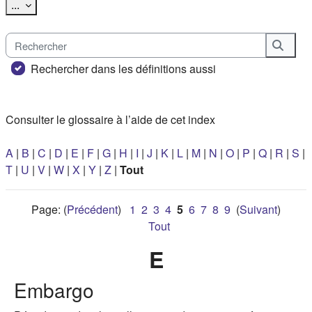
Exporter des articles
...
Rechercher
Reche
Rechercher dans les définitions aussi
Consulter le glossaire à l’aide de cet index
A
|
B
|
C
|
D
|
E
|
F
|
G
|
H
|
I
|
J
|
K
|
L
|
M
|
N
|
O
|
P
|
Q
|
R
|
S
|
T
|
U
|
V
|
W
|
X
|
Y
|
Z
|
Tout
Page: (
Précédent
)
1
2
3
4
5
6
7
8
9
(
Suivant
)
Tout
E
Embargo