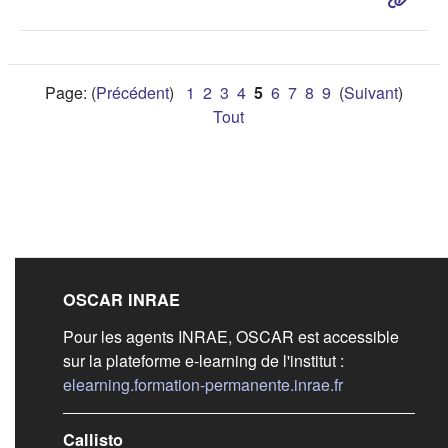
Page: (
Précédent
)
1
2
3
4
5
6
7
8
9
(
Suivant
)
Tout
Liens de bas de pag
OSCAR INRAE
Pour les agents INRAE, OSCAR est accessible
sur la plateforme e-learning de l'institut :
(s'ouvre dans 
elearning.formation-permanente.inrae.fr
Callisto