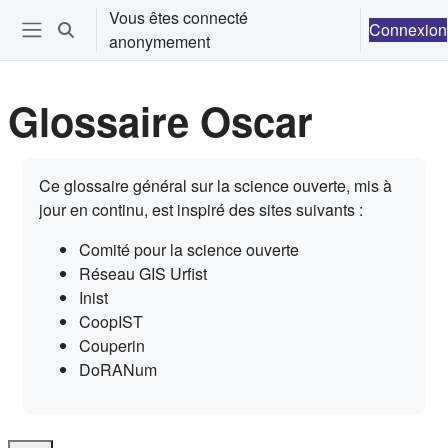
Passer au contenu principal
Vous êtes connecté
Connexion
Activer/désactiver la saisie de recherche
anonymement
Ouvrir le menu de navigation
Glossaire Oscar
Conditions d’achèvement
Ce glossaire général sur la science ouverte, mis à
jour en continu, est inspiré des sites suivants :
Comité pour la science ouverte
Réseau GIS Urfist
Inist
CoopIST
Couperin
DoRANum