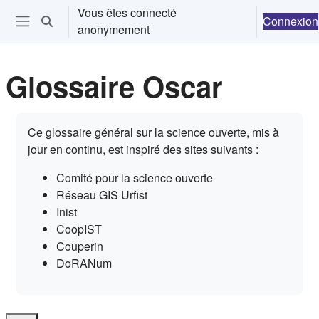
Passer au contenu principal
Vous êtes connecté
Connexion
Activer/désactiver la saisie de recherche
anonymement
Ouvrir le menu de navigation
Glossaire Oscar
Conditions d’achèvement
Ce glossaire général sur la science ouverte, mis à
jour en continu, est inspiré des sites suivants :
Comité pour la science ouverte
Réseau GIS Urfist
Inist
CoopIST
Couperin
DoRANum