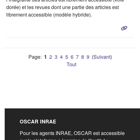
dorée) et les revues dont une partie des articles est
librement accessible (modèle hybride).
Page:
1
2
3
4
5
6
7
8
9
(
Suivant
)
Tout
Liens de bas de pag
OSCAR INRAE
Pour les agents INRAE, OSCAR est accessible