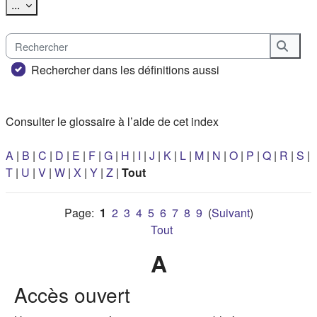
Exporter des articles
...
Rechercher
Reche
Rechercher dans les définitions aussi
Consulter le glossaire à l’aide de cet index
A
|
B
|
C
|
D
|
E
|
F
|
G
|
H
|
I
|
J
|
K
|
L
|
M
|
N
|
O
|
P
|
Q
|
R
|
S
|
T
|
U
|
V
|
W
|
X
|
Y
|
Z
|
Tout
Page:
1
2
3
4
5
6
7
8
9
(
Suivant
)
Tout
A
Accès ouvert