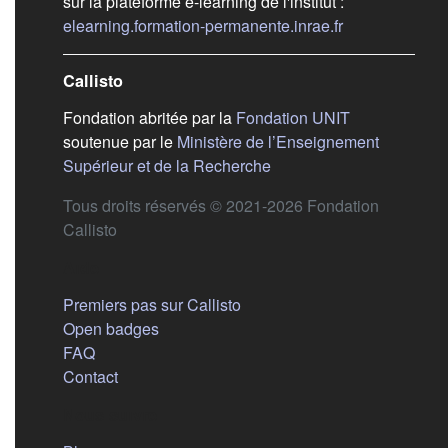
sur la plateforme e-learning de l'institut :
(s'ouvre dans 
elearning.formation-permanente.inrae.fr
Callisto
(s'ouvre dans
Fondation abritée par la
Fondation UNIT
soutenue par le
Ministère de l’Enseignement
(s'ouvre dans un nouvel 
Supérieur et de la Recherche
Tous droits réservés © 2021-2026 Fondation
Callisto
Aide
Premiers pas sur Callisto
Open badges
FAQ
Contact
Nous suivre