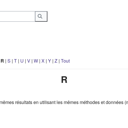
Rechercher
|
R
|
S
|
T
|
U
|
V
|
W
|
X
|
Y
|
Z
|
Tout
R
s mêmes résultats en utilisant les mêmes méthodes et données 