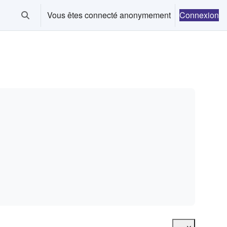
Vous êtes connecté anonymement
Connexion
Activer/désactiver la saisie de recherche
Exporter des
...