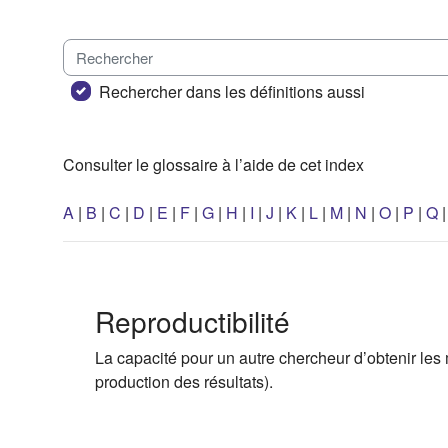
Rechercher
Rechercher dans les définitions aussi
Consulter le glossaire à l’aide de cet index
A
|
B
|
C
|
D
|
E
|
F
|
G
|
H
|
I
|
J
|
K
|
L
|
M
|
N
|
O
|
P
|
Q
Reproductibilité
La capacité pour un autre chercheur d’obtenir le
production des résultats).