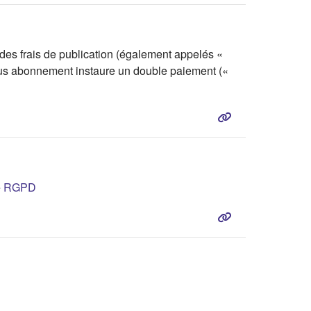
es frais de publication (également appelés «
sous abonnement instaure un double paiement («
(s'ouvre dans un nouvel onglet)
e
RGPD