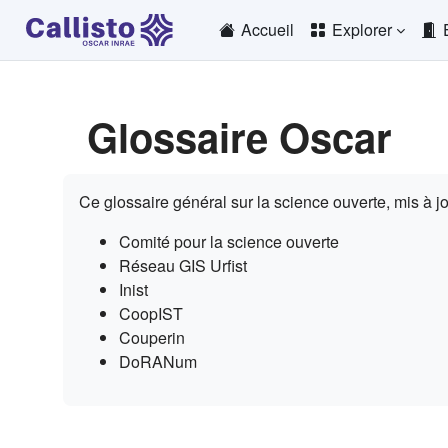
Passer au contenu principal
Accueil
Explorer
Glossaire Oscar
Conditions d’achèvement
Ce glossaire général sur la science ouverte, mis à jou
Comité pour la science ouverte
Réseau GIS Urfist
Inist
CoopIST
Couperin
DoRANum