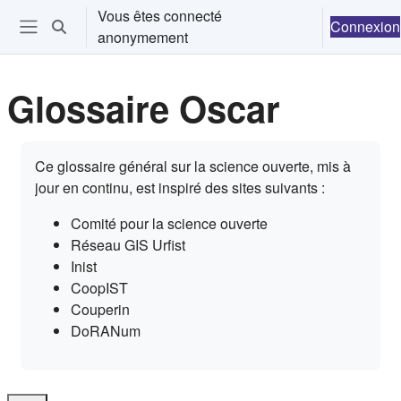
Passer au contenu principal
Vous êtes connecté
Connexion
Activer/désactiver la saisie de recherche
anonymement
Ouvrir le menu de navigation
Glossaire Oscar
Conditions d’achèvement
Ce glossaire général sur la science ouverte, mis à
jour en continu, est inspiré des sites suivants :
Comité pour la science ouverte
Réseau GIS Urfist
Inist
CoopIST
Couperin
DoRANum