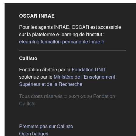
Liens de bas de pag
OSCAR INRAE
Pour les agents INRAE, OSCAR est accessible
sur la plateforme e-learning de l'institut :
(s'ouvre dans 
elearning.formation-permanente.inrae.fr
Callisto
(s'ouvre dans
Fondation abritée par la
Fondation UNIT
soutenue par le
Ministère de l’Enseignement
(s'ouvre dans un nouvel 
Supérieur et de la Recherche
Tous droits réservés © 2021-2026 Fondation
Callisto
Aide
Premiers pas sur Callisto
Open badges