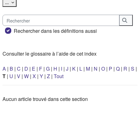
Exporter des articles
...
Rechercher
Reche
Rechercher dans les définitions aussi
Consulter le glossaire à l’aide de cet index
A
|
B
|
C
|
D
|
E
|
F
|
G
|
H
|
I
|
J
|
K
|
L
|
M
|
N
|
O
|
P
|
Q
|
R
|
S
|
T
|
U
|
V
|
W
|
X
|
Y
|
Z
|
Tout
Aucun article trouvé dans cette section