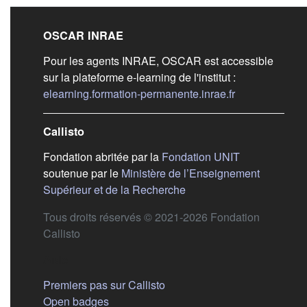
Liens de bas de pag
OSCAR INRAE
Pour les agents INRAE, OSCAR est accessible
sur la plateforme e-learning de l'institut :
(s'ouvre dans 
elearning.formation-permanente.inrae.fr
Callisto
(s'ouvre dans
Fondation abritée par la
Fondation UNIT
soutenue par le
Ministère de l’Enseignement
(s'ouvre dans un nouvel 
Supérieur et de la Recherche
Tous droits réservés © 2021-2026 Fondation
Callisto
Aide
Premiers pas sur Callisto
Open badges