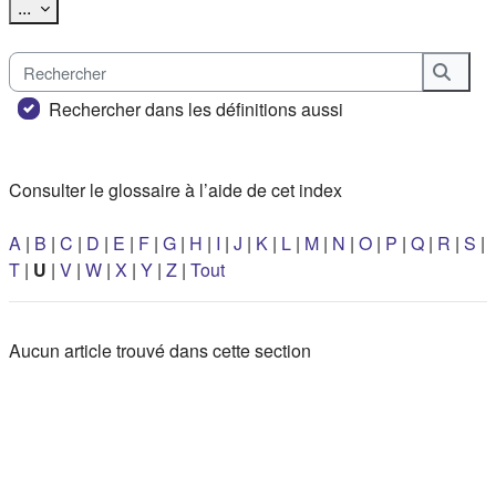
Exporter des articles
...
Rechercher
Reche
Rechercher dans les définitions aussi
Consulter le glossaire à l’aide de cet index
A
|
B
|
C
|
D
|
E
|
F
|
G
|
H
|
I
|
J
|
K
|
L
|
M
|
N
|
O
|
P
|
Q
|
R
|
S
|
T
|
U
|
V
|
W
|
X
|
Y
|
Z
|
Tout
Aucun article trouvé dans cette section