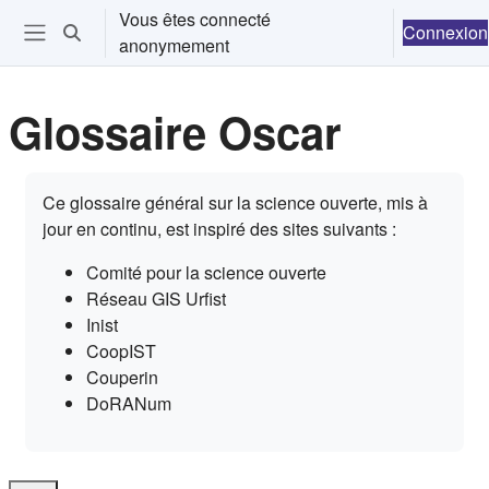
Passer au contenu principal
Vous êtes connecté
Connexion
Activer/désactiver la saisie de recherche
anonymement
Ouvrir le menu de navigation
Glossaire Oscar
Conditions d’achèvement
Ce glossaire général sur la science ouverte, mis à
jour en continu, est inspiré des sites suivants :
Comité pour la science ouverte
Réseau GIS Urfist
Inist
CoopIST
Couperin
DoRANum