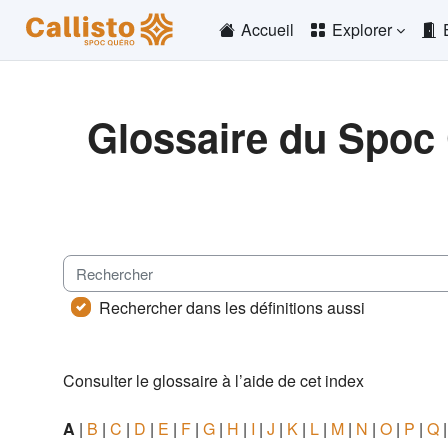
Passer au contenu principal
Accueil
Explorer
Glossaire du Spoc
Conditions d’achèvement
Rechercher
Rechercher dans les définitions aussi
Consulter le glossaire à l’aide de cet index
A
|
B
|
C
|
D
|
E
|
F
|
G
|
H
|
I
|
J
|
K
|
L
|
M
|
N
|
O
|
P
|
Q