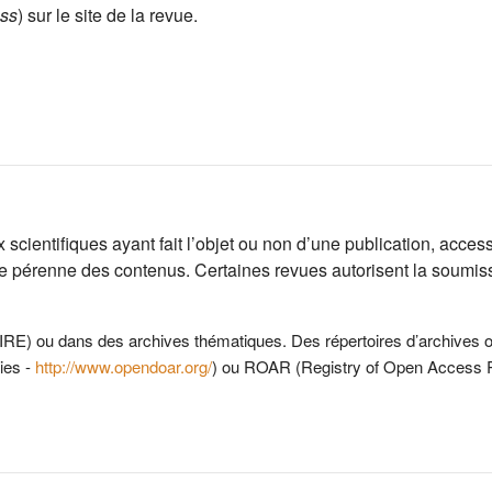
ss
) sur le site de la revue.
scientifiques ayant fait l’objet ou non d
’
une publication, access
ge pérenne des contenus. Certaines revues autorisent la soumis
nAIRE) ou dans des archives thématiques. D
es répertoires d’archives o
ies -
http://www.opendoar.org/
)
ou
ROAR (Registry of Open Access R