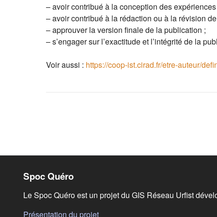
– avoir contribué à la conception des expérience
– avoir contribué à la rédaction ou à la révision de 
– approuver la version finale de la publication ;
– s
’
engager sur l
’
exactitude et l
’
intégrité de la pub
Voir aussi :
https://coop-ist.cirad.fr/etre-auteur/de
(s'ouvre dans un nouvel onglet)
Liens de bas de page
Spoc Quéro
Le Spoc Quéro est un projet du GIS Réseau Urfist dével
(s'ouvre dans un nouvel onglet)
Présentation du projet