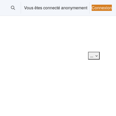
Vous êtes connecté anonymement
Connexion
Activer/désactiver la saisie de recherche
Exporter des
...