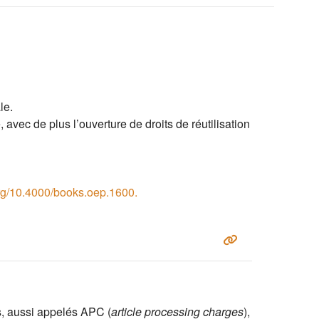
le.
, avec de plus l
’
ouverture de droits de réutilisation
org/10.4000/books.oep.1600.
s, aussi appelés APC (
article processing charges
),