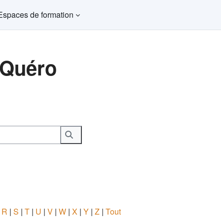
Espaces de formation
 Quéro
Rechercher
|
R
|
S
|
T
|
U
|
V
|
W
|
X
|
Y
|
Z
|
Tout