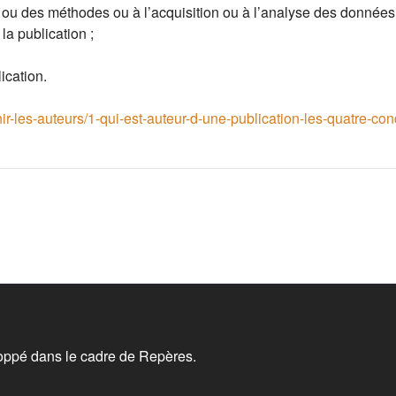
s ou des méthodes ou à l
’
acquisition ou à l
’
analyse des données
la publication ;
lication.
finir-les-auteurs/1-qui-est-auteur-d-une-publication-les-quatre-con
oppé dans le cadre de Repères.