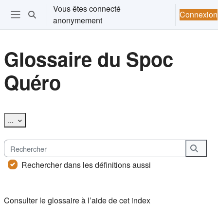
Passer au contenu principal
Vous êtes connecté
Connexion
Activer/désactiver la saisie de recherche
anonymement
Ouvrir le menu de navigation
Glossaire du Spoc
Quéro
Conditions d’achèvement
Exporter des articles
...
Rechercher
Reche
Rechercher dans les définitions aussi
Consulter le glossaire à l’aide de cet index