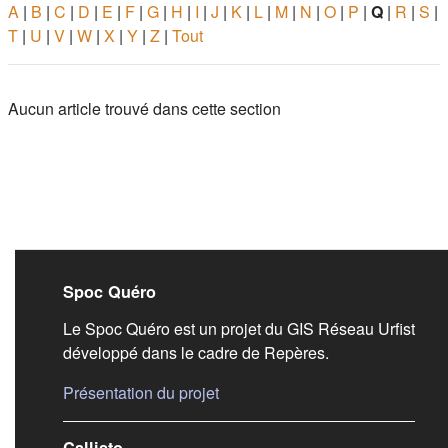
A
|
B
|
C
|
D
|
E
|
F
|
G
|
H
|
I
|
J
|
K
|
L
|
M
|
N
|
O
|
P
|
Q
|
R
|
S
|
T
|
U
|
V
|
W
|
X
|
Y
|
Z
|
Tout
Aucun article trouvé dans cette section
Liens de bas de pag
Spoc Quéro
Le Spoc Quéro est un projet du GIS Réseau Urfist
développé dans le cadre de Repères.
(s'ouvre dans un nouvel onglet)
Présentation du projet
Callisto