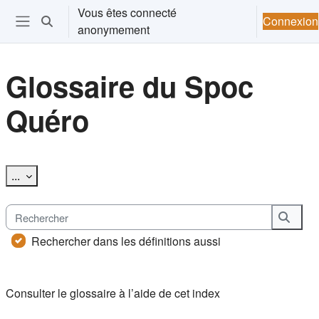
Passer au contenu principal
Vous êtes connecté
Connexion
Activer/désactiver la saisie de recherche
anonymement
Ouvrir le menu de navigation
Glossaire du Spoc
Quéro
Conditions d’achèvement
Exporter des articles
...
Rechercher
Reche
Rechercher dans les définitions aussi
Consulter le glossaire à l’aide de cet index