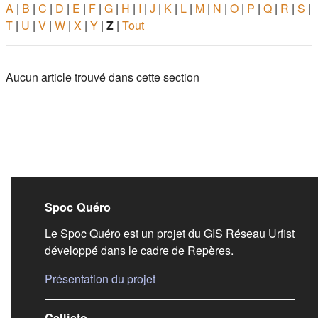
A
|
B
|
C
|
D
|
E
|
F
|
G
|
H
|
I
|
J
|
K
|
L
|
M
|
N
|
O
|
P
|
Q
|
R
|
S
|
T
|
U
|
V
|
W
|
X
|
Y
|
Z
|
Tout
Aucun article trouvé dans cette section
Liens de bas de pag
Spoc Quéro
Le Spoc Quéro est un projet du GIS Réseau Urfist
développé dans le cadre de Repères.
(s'ouvre dans un nouvel onglet)
Présentation du projet
Callisto