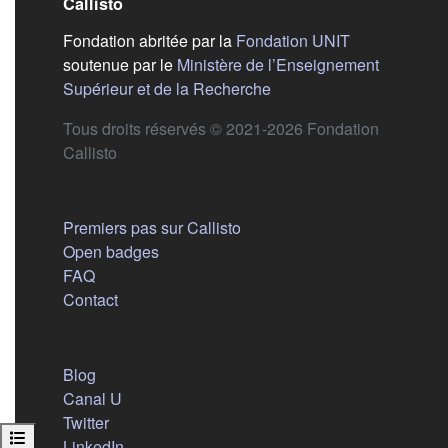
Callisto
(s'ouvre dans
Fondation abritée par la
Fondation UNIT
soutenue par le
Ministère de l’Enseignement
(s'ouvre dans un nouvel 
Supérieur et de la Recherche
Tous droits réservés © 2021-2026 Fondation
Callisto
Aide
Premiers pas sur Callisto
Open badges
FAQ
Contact
Nous suivre
(s'ouvre dans un nouvel onglet)
Blog
(s'ouvre dans un nouvel onglet)
Canal U
(s'ouvre dans un nouvel onglet)
Twitter
Ouvrir l’index du cours
(s'ouvre dans un nouvel onglet)
LinkedIn