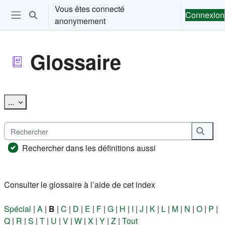
Passer au contenu principal
Vous êtes connecté
Connexion
Activer/désactiver la saisie de recherche
anonymement
Ouvrir le menu de navigation
Glossaire
Conditions d’achèvement
Exporter des articles
...
Rechercher
Reche
Rechercher dans les définitions aussi
Consulter le glossaire à l’aide de cet index
Spécial
|
A
|
B
|
C
|
D
|
E
|
F
|
G
|
H
|
I
|
J
|
K
|
L
|
M
|
N
|
O
|
P
|
Q
|
R
|
S
|
T
|
U
|
V
|
W
|
X
|
Y
|
Z
|
Tout