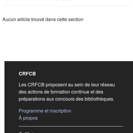
Aucun article trouvé dans cette section
Liens de bas de pag
CRFCB
Les CRFCB proposent au sein de leur réseau
des actions de formation continue et des
préparations aux concours des bibliothèques.
(s'ouvre dans un nouvel ongle
Programme et inscription
(s'ouvre dans un nouvel onglet)
À propos