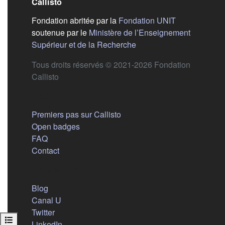
Callisto
(s'ouvre dans
Fondation abritée par la
Fondation UNIT
soutenue par le
Ministère de l’Enseignement
(s'ouvre dans un nouvel 
Supérieur et de la Recherche
Tous droits réservés © 2021-2026 Fondation
Callisto
Aide
Premiers pas sur Callisto
Open badges
FAQ
Contact
Nous suivre
(s'ouvre dans un nouvel onglet)
Blog
(s'ouvre dans un nouvel onglet)
Canal U
(s'ouvre dans un nouvel onglet)
Twitter
Ouvrir l’index du cours
(s'ouvre dans un nouvel onglet)
LinkedIn