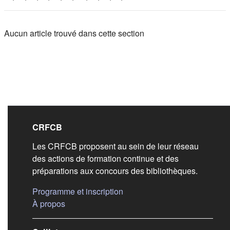
Aucun article trouvé dans cette section
Liens de bas de pag
CRFCB
Les CRFCB proposent au sein de leur réseau
des actions de formation continue et des
préparations aux concours des bibliothèques.
(s'ouvre dans un nouvel ongle
Programme et inscription
(s'ouvre dans un nouvel onglet)
À propos