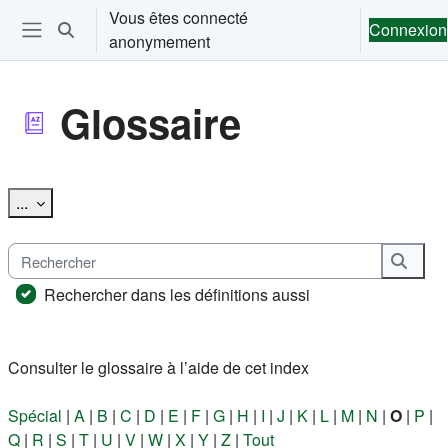
Passer au contenu principal
Vous êtes connecté
Connexion
Activer/désactiver la saisie de recherche
anonymement
Ouvrir le menu de navigation
Glossaire
Conditions d’achèvement
Exporter des articles
...
Rechercher
Reche
Rechercher dans les définitions aussi
Consulter le glossaire à l’aide de cet index
Spécial
|
A
|
B
|
C
|
D
|
E
|
F
|
G
|
H
|
I
|
J
|
K
|
L
|
M
|
N
|
O
|
P
|
Q
|
R
|
S
|
T
|
U
|
V
|
W
|
X
|
Y
|
Z
|
Tout