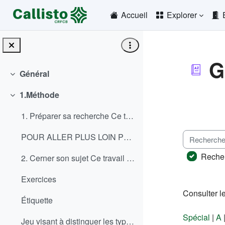
Passer au contenu principal
Accueil
Explorer
G
Général
Replier
Conditio
1.Méthode
Replier
1. Préparer sa recherche Ce travail préparatoir...
Rechercher
POUR ALLER PLUS LOIN Pour approfondir vos conna...
Recher
2. Cerner son sujet Ce travail préliminaire à la...
Exercices
Consulter le
Étiquette
Spécial
|
A
Jeu visant à distinguer les types de revues – Dur...