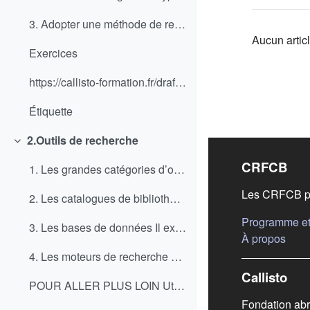
3. Adopter une méthode de recherche documentaire ...
Aucun articl
Exercices
https://callisto-formation.fr/draftfile.php/16585/...
Étiquette
2.Outils de recherche
Replier
Liens
CRFCB
1. Les grandes catégories d’outils de recherche ...
Les CRFCB pro
2. Les catalogues de bibliothèque Votre biblio...
Programme et 
3. Les bases de données Il existe divers ty...
(s'ou
À propos
4. Les moteurs de recherche Un moteur de recher...
Callisto
POUR ALLER PLUS LOIN Utiliser des moteurs de rech...
Fondation abr