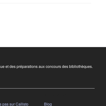
ue et des préparations aux concours des bibliothèques.
Nous suivre
(s'ouvre dans un nouvel onglet)
 pas sur Callisto
Blog