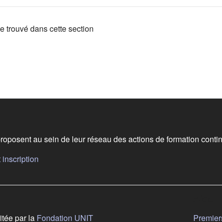
e trouvé dans cette section
 de bas de page
posent au sein de leur réseau des actions de formation contin
(s'ouvre dans un nouvel onglet)
inscription
vre dans un nouvel onglet)
Aide
(s'ouvre dans un nouvel onglet)
itée par la
Fondation UNIT
Premiers