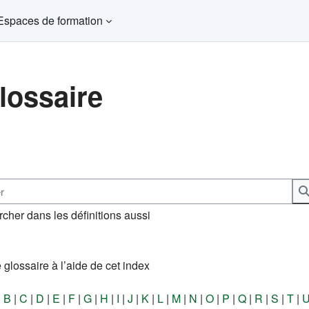
Espaces de formation
lossaire
ns d’achèvement
cher dans les définitions aussi
 glossaire à l’aide de cet index
|
B
|
C
|
D
|
E
|
F
|
G
|
H
|
I
|
J
|
K
|
L
|
M
|
N
|
O
|
P
|
Q
|
R
|
S
|
T
|