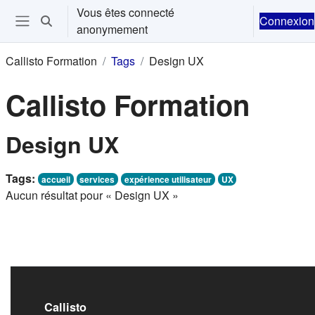
Passer au contenu principal
Vous êtes connecté
Connexion
Activer/désactiver la saisie de recherche
anonymement
Ouvrir le menu de navigation
Callisto Formation
Tags
Design UX
Callisto Formation
Design UX
Tags:
accueil
services
expérience utilisateur
UX
Aucun résultat pour « Design UX »
Callisto