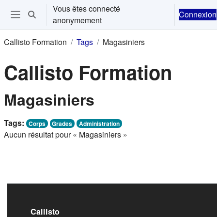
Passer au contenu principal
Vous êtes connecté
Connexion
Activer/désactiver la saisie de recherche
anonymement
Ouvrir le menu de navigation
Callisto Formation
Tags
Magasiniers
Callisto Formation
Magasiniers
Tags:
Corps
Grades
Administration
Aucun résultat pour « Magasiniers »
Callisto