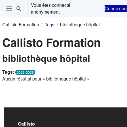
Passer au contenu principal
Vous êtes connecté
Connexion
Activer/désactiver la saisie de recherche
anonymement
Ouvrir le menu de navigation
Callisto Formation
Tags
bibliothèque hôpital
Callisto Formation
bibliothèque hôpital
Tags:
2025-2026
Aucun résultat pour « bibliothèque hôpital »
Callisto