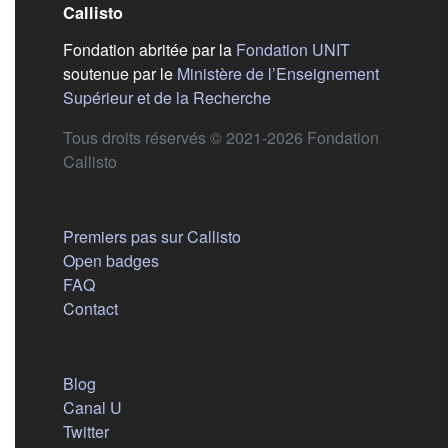
Callisto
(s'ouvre dans
Fondation abritée par la
Fondation UNIT
soutenue par le
Ministère de l’Enseignement
(s'ouvre dans un nouvel 
Supérieur et de la Recherche
Tous droits réservés © 2021-2026 Fondation
Callisto
Aide
Premiers pas sur Callisto
Open badges
FAQ
Contact
Nous suivre
(s'ouvre dans un nouvel onglet)
Blog
(s'ouvre dans un nouvel onglet)
Canal U
(s'ouvre dans un nouvel onglet)
Twitter