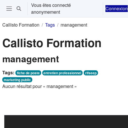
Passer au contenu principal
Vous êtes connecté
Connexion
Activer/désactiver la saisie de recherche
anonymement
Ouvrir le menu de navigation
Callisto Formation
Tags
management
Callisto Formation
management
Tags:
fiche de poste
entretien professionnel
rifseep
marketing public
Aucun résultat pour « management »