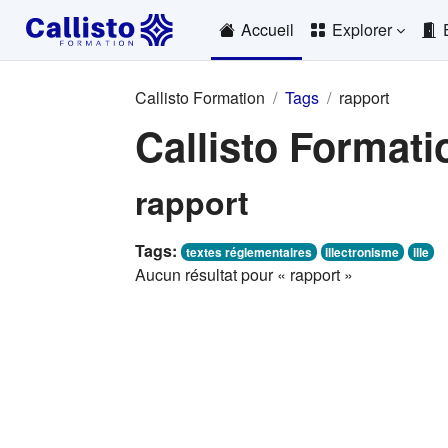
Passer au contenu principal
Accueil
Explorer
Callisto Formation
Tags
rapport
Callisto Formati
rapport
Tags:
textes réglementaires
illectronisme
ille
Aucun résultat pour « rapport »