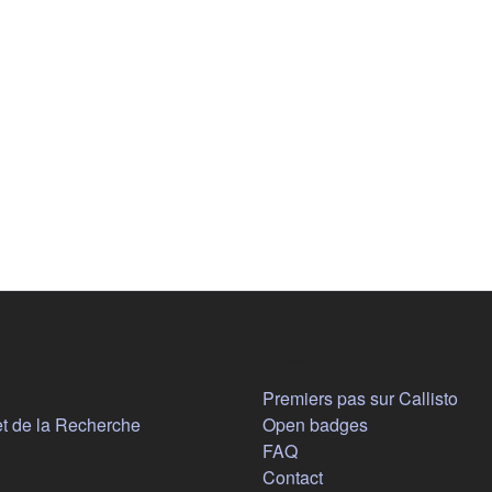
Aide
n nouvel onglet)
Premiers pas sur Callisto
(s'ouvre dans un nouvel onglet)
et de la Recherche
Open badges
FAQ
Contact