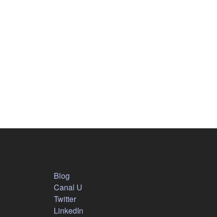
Nous suivre
(s'ouvre dans un nouvel onglet)
Blog
(s'ouvre dans un nouvel onglet)
Canal U
(s'ouvre dans un nouvel onglet)
Twitter
(s'ouvre dans un nouvel onglet)
LinkedIn