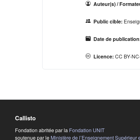
Auteur(s) / Formate
Public cible
:
Enseign
Date de publication
Licence
:
CC BY-NC
Callisto
(s'ouvre dans u
Fondation abritée par la
Fondation UNIT
soutenue par le
Ministère de l’Enseignement Supérieur 