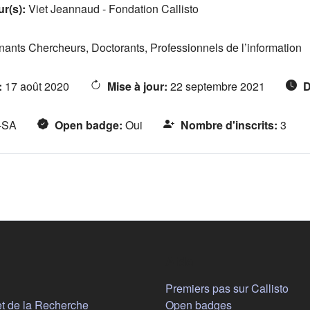
ur(s)
:
Viet Jeannaud - Fondation Callisto
ants Chercheurs, Doctorants, Professionnels de l’information
:
17 août 2020
Mise à jour
:
22 septembre 2021
D
-SA
Open badge
:
Oui
Nombre d'inscrits
:
3
Aide
n nouvel onglet)
Premiers pas sur Callisto
(s'ouvre dans un nouvel onglet)
et de la Recherche
Open badges