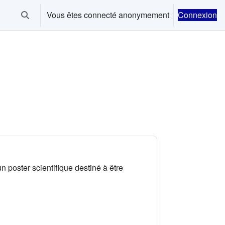
Vous êtes connecté anonymement
Connexion
Activer/désactiver la saisie de recherche
 poster scientifique destiné à être