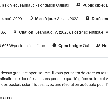
ur(s)
:
Viet Jeannaud - Fondation Callisto
Public cible
:
D
:
4 août 2020
Mise à jour
:
3 mars 2022
Durée es
-SA
Citation
:
Jeannaud, V. (2020). Poster scientifique (Ve
10.60538/poster-scientifique
Open badge
:
Oui
Nom
 dessin gratuit et open source. Il vous permettra de créer toutes
lisation de données…) sans perte de qualité grâce au format vect
des posters scientifiques, avec une résolution adéquate pour l
re accès