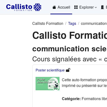
Passer au contenu principal
Accueil
Explorer
Callisto Formation
Tags
communication 
Callisto Formati
communication scie
Cours signalées avec « c
Poster scientifique
Cette auto-formation propo
imprimé ou présenté sur l
Catégorie:
Formations lib