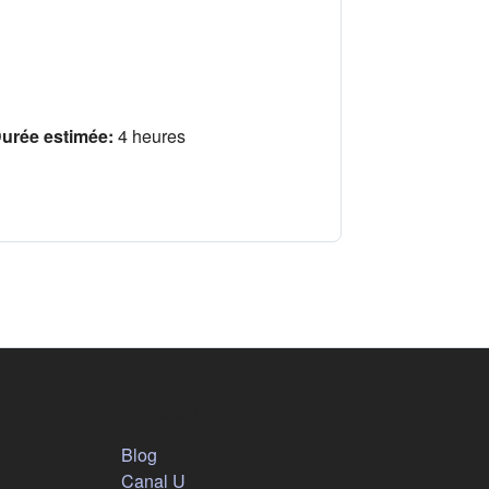
urée estimée
:
4 heures
Nous suivre
(s'ouvre dans un nouvel onglet)
Blog
(s'ouvre dans un nouvel onglet)
Canal U