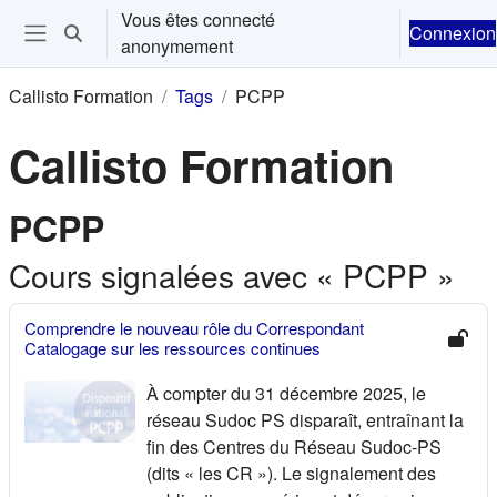
Passer au contenu principal
Vous êtes connecté
Connexion
Activer/désactiver la saisie de recherche
anonymement
Ouvrir le menu de navigation
Callisto Formation
Tags
PCPP
Callisto Formation
PCPP
Cours signalées avec « PCPP »
Comprendre le nouveau rôle du Correspondant
Catalogage sur les ressources continues
À compter du 31 décembre 2025, le
réseau Sudoc PS disparaît, entraînant la
fin des Centres du Réseau Sudoc-PS
(dits « les CR »). Le signalement des