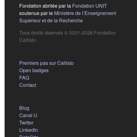
(s'ouvre dans
Fondation abritée par la
Fondation UNIT
soutenue par le
Ministère de l’Enseignement
(s'ouvre dans un nouvel 
Supérieur et de la Recherche
Tous droits réservés © 2021-2026 Fondation
Callisto
Aide
Premiers pas sur Callisto
Open badges
FAQ
Contact
Nous suivre
(s'ouvre dans un nouvel onglet)
Blog
(s'ouvre dans un nouvel onglet)
Canal U
(s'ouvre dans un nouvel onglet)
Twitter
(s'ouvre dans un nouvel onglet)
LinkedIn
(s'ouvre dans un nouvel onglet)