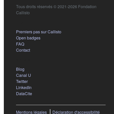
Tous droits réservés © 2021-2026 Fondation
Callisto
Aide
Premiers pas sur Callisto
Open badges
FAQ
Contact
Nous suivre
(s'ouvre dans un nouvel onglet)
Blog
(s'ouvre dans un nouvel onglet)
Canal U
(s'ouvre dans un nouvel onglet)
Twitter
(s'ouvre dans un nouvel onglet)
LinkedIn
(s'ouvre dans un nouvel onglet)
DataCite
Mentions légales
Déclaration d'accessibilité