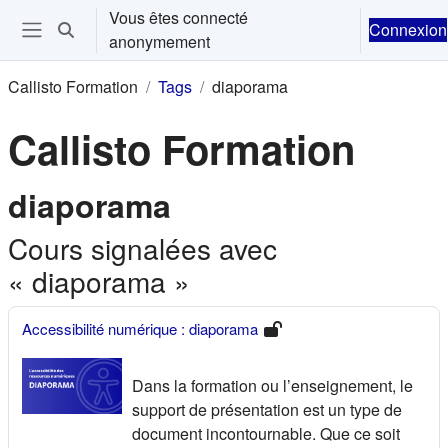
Passer au contenu principal
Vous êtes connecté
Connexion
Activer/désactiver la saisie de recherche
anonymement
Ouvrir le menu de navigation
Callisto Formation
Tags
diaporama
Callisto Formation
diaporama
Cours signalées avec
« diaporama »
Accessibilité numérique : diaporama
Dans la formation ou l’enseignement, le
support de présentation est un type de
document incontournable. Que ce soit