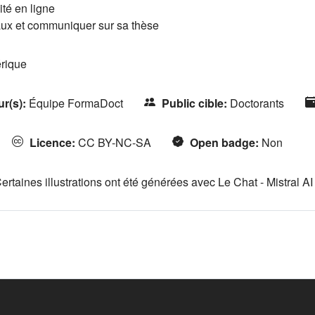
ité en ligne
aux et communiquer sur sa thèse
érique
ur(s)
:
Équipe FormaDoct
Public cible
:
Doctorants
Licence
:
CC BY-NC-SA
Open badge
:
Non
ertaines illustrations ont été générées avec Le Chat - Mistral AI