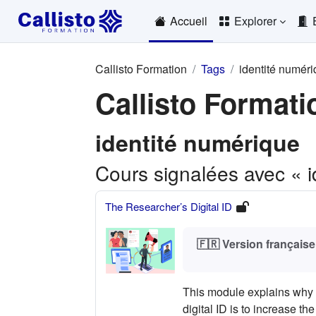
Passer au contenu principal
Accueil
Explorer
Callisto Formation
Tags
identité numér
Callisto Formati
identité numérique
Cours signalées avec « i
The Researcher’s Digital ID
🇫🇷 Version française
This module explains why y
digital ID is to increase th