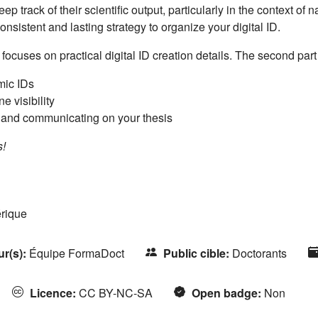
ep track of their scientific output, particularly in the context of
sistent and lasting strategy to organize your digital ID.
e focuses on practical digital ID creation details. The second part
mic IDs
e visibility
 and communicating on your thesis
s!
érique
ur(s)
:
Équipe FormaDoct
Public cible
:
Doctorants
Licence
:
CC BY-NC-SA
Open badge
:
Non