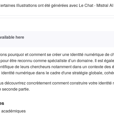
ertaines illustrations ont été générées avec Le Chat - Mistral AI
(s'ouvre dans un nouvel onglet)
vailable here
ons pourquoi et comment se créer une identité numérique de che
x pour être reconnu comme spécialiste d’un domaine. Il est égale
ientifique de leurs chercheurs notamment dans un contexte des 
e identité numérique dans le cadre d'une stratégie globale, coh
s découvrirez concrètement comment construire votre identité n
e seconde partie.
es
ts académiques