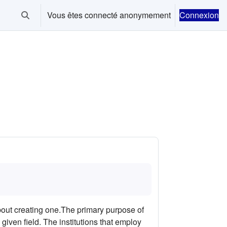
Vous êtes connecté anonymement
Connexion
Activer/désactiver la saisie de recherche
bout creating one.The primary purpose of
a given field. The institutions that employ