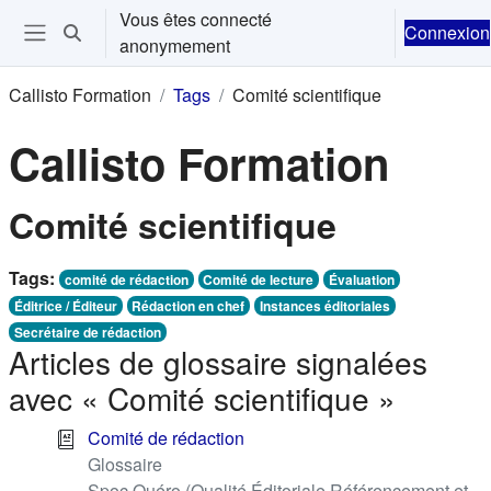
Passer au contenu principal
Vous êtes connecté
Connexion
Activer/désactiver la saisie de recherche
anonymement
Ouvrir le menu de navigation
Callisto Formation
Tags
Comité scientifique
Callisto Formation
Comité scientifique
Tags:
comité de rédaction
Comité de lecture
Évaluation
Éditrice / Éditeur
Rédaction en chef
Instances éditoriales
Secrétaire de rédaction
Articles de glossaire signalées
avec « Comité scientifique »
Comité de rédaction
Glossaire
Spoc Quéro (Qualité Éditoriale Référencement et