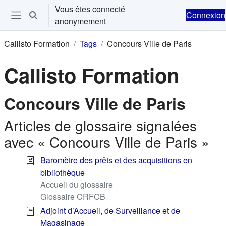
Passer au contenu principal
Vous êtes connecté
Connexion
Activer/désactiver la saisie de recherche
anonymement
Ouvrir le menu de navigation
Callisto Formation
Tags
Concours Ville de Paris
Callisto Formation
Concours Ville de Paris
Articles de glossaire signalées
avec « Concours Ville de Paris »
Baromètre des prêts et des acquisitions en
bibliothèque
Accueil du glossaire
Glossaire CRFCB
Adjoint d’Accueil, de Surveillance et de
Magasinage