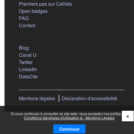
Premiers pas sur Callisto
Open badges
FAQ
Contact
Nous suivre
(s'ouvre dans un nouvel onglet)
Blog
(s'ouvre dans un nouvel onglet)
Canal U
(s'ouvre dans un nouvel onglet)
Twitter
(s'ouvre dans un nouvel onglet)
LinkedIn
(s'ouvre dans un nouvel onglet)
DataCite
Mentions légales
Déclaration d'accessibilité
Si vous continuez à consulter ce site web, vous acceptez nos politiques :
x
Conditions Générales d'Utilisation & - Mentions Légales
Continuer