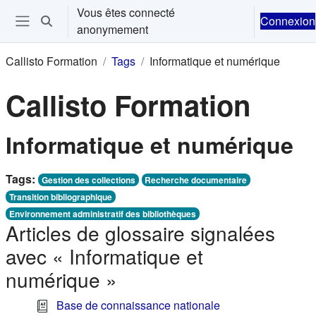
Passer au contenu principal
Vous êtes connecté
Connexion
Activer/désactiver la saisie de recherche
anonymement
Ouvrir le menu de navigation
Callisto Formation
Tags
Informatique et numérique
Callisto Formation
Informatique et numérique
Tags:
Gestion des collections
Recherche documentaire
Transition bibliographique
Environnement administratif des bibliothèques
Articles de glossaire signalées
avec « Informatique et
numérique »
Base de connaissance nationale