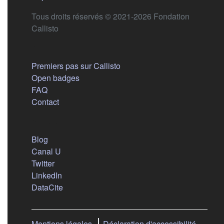
Tous droits réservés © 2021-2026 Fondation
Callisto
Aide
Premiers pas sur Callisto
Open badges
FAQ
Contact
Nous suivre
(s'ouvre dans un nouvel onglet)
Blog
(s'ouvre dans un nouvel onglet)
Canal U
(s'ouvre dans un nouvel onglet)
Twitter
(s'ouvre dans un nouvel onglet)
LinkedIn
(s'ouvre dans un nouvel onglet)
DataCite
Mentions légales
Déclaration d'accessibilité