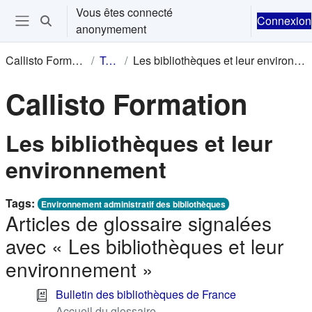
Passer au contenu principal
Vous êtes connecté
Connexion
Activer/désactiver la saisie de recherche
anonymement
Ouvrir le menu de navigation
Callisto Formation
Tags
Les bibliothèques et leur environnement
Callisto Formation
Les bibliothèques et leur
environnement
Tags:
Environnement administratif des bibliothèques
Articles de glossaire signalées
avec « Les bibliothèques et leur
environnement »
Bulletin des bibliothèques de France
Accueil du glossaire