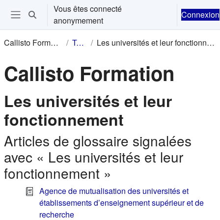
Passer au contenu principal
Vous êtes connecté
Connexion
Activer/désactiver la saisie de recherche
anonymement
Ouvrir le menu de navigation
Callisto Formation
Tags
Les universités et leur fonctionnement
Callisto Formation
Les universités et leur
fonctionnement
Articles de glossaire signalées
avec « Les universités et leur
fonctionnement »
Agence de mutualisation des universités et
établissements d’enseignement supérieur et de
recherche