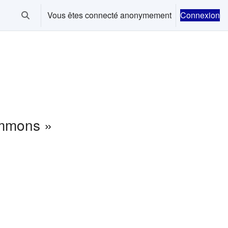
Vous êtes connecté anonymement
Connexion
Activer/désactiver la saisie de recherche
ommons »