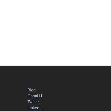
Nous suivre
(s'ouvre dans un nouvel onglet)
Blog
(s'ouvre dans un nouvel onglet)
Canal U
(s'ouvre dans un nouvel onglet)
Twitter
(s'ouvre dans un nouvel onglet)
LinkedIn