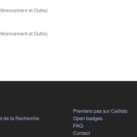
férencement et Outils)
férencement et Outils)
Aide
n nouvel onglet)
Premiers pas sur Callisto
(s'ouvre dans un nouvel onglet)
et de la Recherche
Open badges
FAQ
Contact