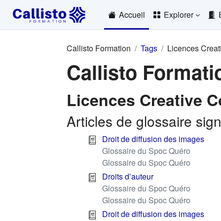
Passer au contenu principal
Accueil
Explorer
Callisto Formation
Tags
Licences Crea
Callisto Formati
Licences Creative
Articles de glossaire s
Droit de diffusion des images
Glossaire du Spoc Quéro
Glossaire du Spoc Quéro
Droits d’auteur
Glossaire du Spoc Quéro
Glossaire du Spoc Quéro
Droit de diffusion des images