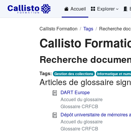
Passer au contenu principal
Accueil
Explorer
Callisto Formation
Tags
Recherche doc
Callisto Formati
Recherche documen
Tags:
Gestion des collections
Informatique et num
Articles de glossaire si
DART Europe
Accueil du glossaire
Glossaire CRFCB
Dépôt universitaire de mémoires 
Accueil du glossaire
Glossaire CRFCB