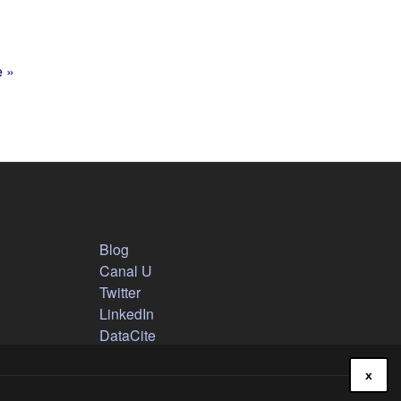
e »
Nous suivre
(s'ouvre dans un nouvel onglet)
Blog
(s'ouvre dans un nouvel onglet)
Canal U
(s'ouvre dans un nouvel onglet)
Twitter
(s'ouvre dans un nouvel onglet)
LinkedIn
(s'ouvre dans un nouvel onglet)
DataCite
x