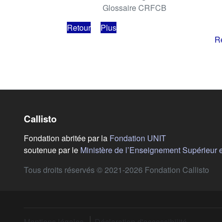
Glossaire CRFCB
Retour
Plus
Re
Callisto
(s'ouvre dans u
Fondation abritée par la
Fondation UNIT
soutenue par le
Ministère de l’Enseignement Supérieur 
Tous droits réservés © 2021-2026 Fondation Callisto
Mentions légales
Déclaration d'accessibilité