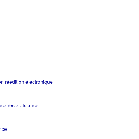
en réédition électronique
écaires à distance
nce