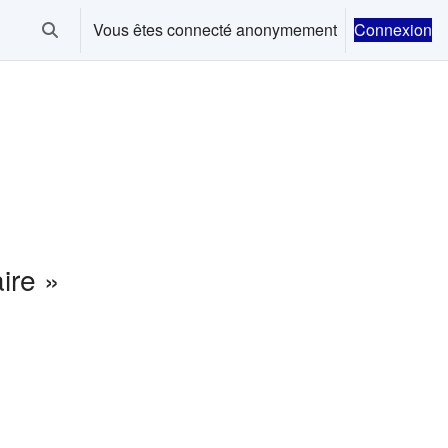
Vous êtes connecté anonymement
Connexion
Activer/désactiver la saisie de recherche
ire »