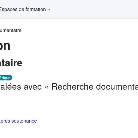
Espaces de formation
umentaire
on
taire
érique
gnalées avec « Recherche documenta
après soutenance