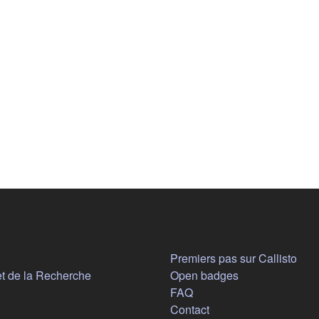
Aide
n nouvel onglet)
Premiers pas sur Callisto
(s'ouvre dans un nouvel onglet)
et de la Recherche
Open badges
FAQ
Contact