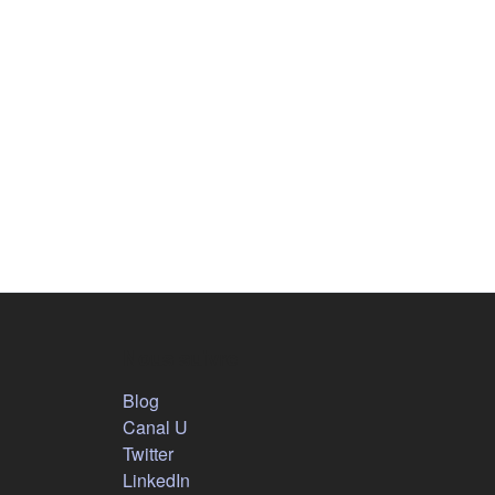
Nous suivre
(s'ouvre dans un nouvel onglet)
Blog
(s'ouvre dans un nouvel onglet)
Canal U
(s'ouvre dans un nouvel onglet)
Twitter
(s'ouvre dans un nouvel onglet)
LinkedIn