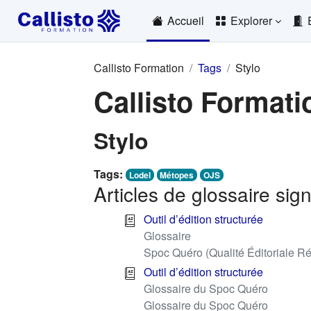
Passer au contenu principal
Accueil
Explorer
Callisto Formation
Tags
Stylo
Callisto Formati
Stylo
Tags:
Lodel
Métopes
OJS
Articles de glossaire sig
Outil d’édition structurée
Glossaire
Spoc Quéro (Qualité Éditoriale Ré
Outil d’édition structurée
Glossaire du Spoc Quéro
Glossaire du Spoc Quéro