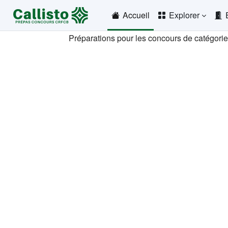
Passer au contenu principal
Accueil
Explorer
Préparations pour les concours de catégori