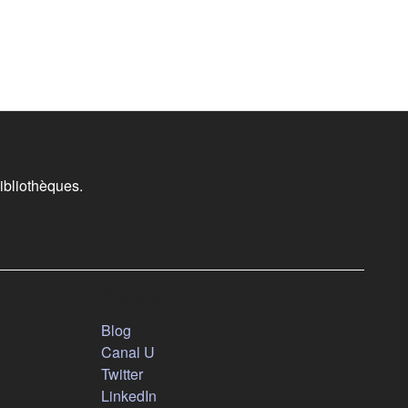
ibliothèques.
Nous suivre
(s'ouvre dans un nouvel onglet)
Blog
(s'ouvre dans un nouvel onglet)
Canal U
(s'ouvre dans un nouvel onglet)
Twitter
(s'ouvre dans un nouvel onglet)
LinkedIn