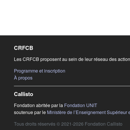
Liens de bas de page
CRFCB
Les CRFCB proposent au sein de leur réseau des actions
(s'ouvre dans un nouvel onglet)
Programme et inscription
(s'ouvre dans un nouvel onglet)
À propos
Callisto
(s'ouvre dans u
Fondation abritée par la
Fondation UNIT
soutenue par le
Ministère de l’Enseignement Supérieur 
Tous droits réservés © 2021-2026 Fondation Callisto