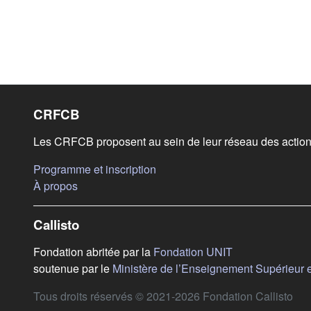
Liens de bas de page
CRFCB
Les CRFCB proposent au sein de leur réseau des actions
(s'ouvre dans un nouvel onglet)
Programme et inscription
(s'ouvre dans un nouvel onglet)
À propos
Callisto
(s'ouvre dans u
Fondation abritée par la
Fondation UNIT
soutenue par le
Ministère de l’Enseignement Supérieur 
Tous droits réservés © 2021-2026 Fondation Callisto