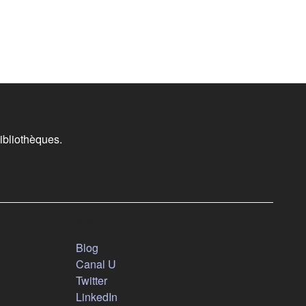
ibliothèques.
Nous suivre
(s'ouvre dans un nouvel onglet)
Blog
(s'ouvre dans un nouvel onglet)
Canal U
(s'ouvre dans un nouvel onglet)
Twitter
(s'ouvre dans un nouvel onglet)
LinkedIn