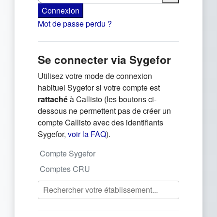
Connexion
Mot de passe perdu ?
Se connecter via Sygefor
Utilisez votre mode de connexion
habituel Sygefor si votre compte est
rattaché
à Callisto (les boutons ci-
dessous ne permettent pas de créer un
compte Callisto avec des identifiants
(s'ouvre dans un nouvel onglet)
Sygefor,
voir la FAQ
).
Compte Sygefor
Comptes CRU