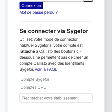
Connexion
Mot de passe perdu ?
Se connecter via Sygefor
Utilisez votre mode de connexion
habituel Sygefor si votre compte est
rattaché
à Callisto (les boutons ci-
dessous ne permettent pas de créer un
compte Callisto avec des identifiants
(s'ouvre dans un nouvel onglet)
Sygefor,
voir la FAQ
).
Compte Sygefor
Comptes CRU