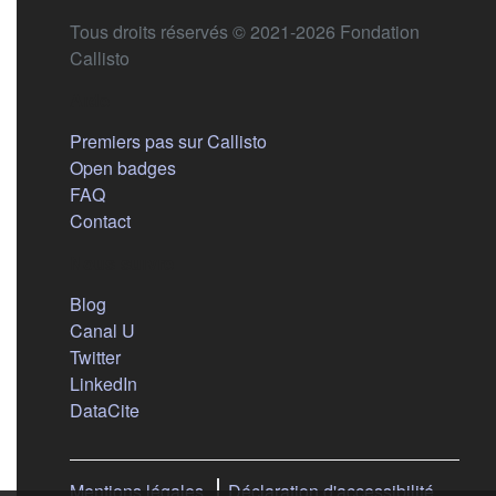
Tous droits réservés © 2021-2026 Fondation
Callisto
Aide
Premiers pas sur Callisto
Open badges
FAQ
Contact
Nous suivre
(s'ouvre dans un nouvel onglet)
Blog
(s'ouvre dans un nouvel onglet)
Canal U
(s'ouvre dans un nouvel onglet)
Twitter
(s'ouvre dans un nouvel onglet)
LinkedIn
(s'ouvre dans un nouvel onglet)
DataCite
Mentions légales
Déclaration d'accessibilité