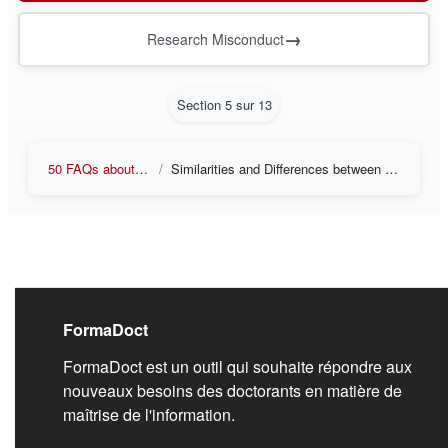
→
Research Misconduct
Section 5 sur 13
50 FAQs about Research Integrity
Similarities and Differences between Ethics, Integrity, and Professional Ethics
Liens de bas de pag
FormaDoct
FormaDoct est un outil qui souhaite répondre aux
nouveaux besoins des doctorants en matière de
maîtrise de l'information.