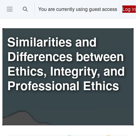
Skip to main content
You are currently using guest access
Log in
Toggle search input
Ouvrir le menu de navigation
Similarities and
Differences between
Ethics, Integrity, and
Professional Ethics