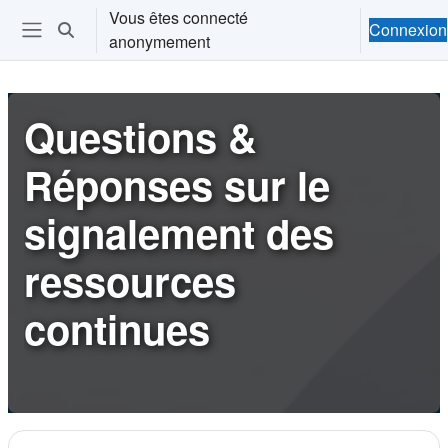
Passer au contenu principal
Vous êtes connecté
Connexion
Activer/désactiver la saisie de recherche
anonymement
Ouvrir le menu de navigation
Questions &
Réponses sur le
signalement des
ressources
continues