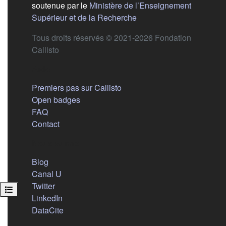
soutenue par le
Ministère de l’Enseignement
(s'ouvre dans un nouvel 
Supérieur et de la Recherche
Tous droits réservés © 2021-2026 Fondation
Callisto
Aide
Premiers pas sur Callisto
Open badges
FAQ
Contact
Nous suivre
(s'ouvre dans un nouvel onglet)
Blog
(s'ouvre dans un nouvel onglet)
Canal U
(s'ouvre dans un nouvel onglet)
Twitter
Ouvrir l’index du cours
(s'ouvre dans un nouvel onglet)
LinkedIn
(s'ouvre dans un nouvel onglet)
DataCite