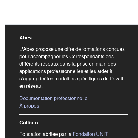
Liens de bas de pag
Abes
L'Abes propose une offre de formations conçues
pour accompagner les Correspondants des
différents réseaux dans la prise en main des
applications professionnelles et les aider à
s’approprier les modalités spécifiques du travail
en réseau.
(s'ouvre dans un nouvel
Documentation professionnelle
(s'ouvre dans un nouvel onglet)
À propos
Callisto
(s'ouvre dans
Fondation abritée par la
Fondation UNIT