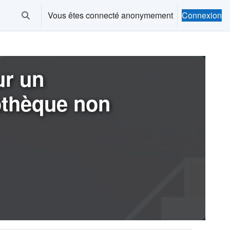
Vous êtes connecté anonymement
Connexion
Activer/désactiver la saisie de recherche
ur un
othèque non