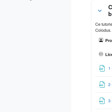
Résu
C
b
Ce tutori
Colodus. 
Pro
Lic
1 
2 
3