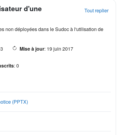
isateur d'une
Tout replier
ues non déployées dans le Sudoc à l'utilisation de
13
Mise à jour
:
19 juin 2017
scrits
:
0
Fichier
e notice (PPTX)