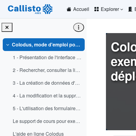
Passer au contenu principal
Accueil
Explorer
Colo
Colodus, mode d'emploi pour un exemplarisateur d'une bibliothèque non déployée dans le Sudoc
Replier
exem
1 - Présentation de l'interface de Colodus (PPTX)
2 - Rechercher, consulter la liste de résultats et sélectionner une notice (PPTX)
dépl
3 - La création de données d'exemplaires (PPTX)
4 - La modification et la suppression de données d'exemplaires (PPTX)
5 - L'utilisation des formulaires (PPTX)
Le support de cours pour exemplarisateur Sudoc-PS (tous les diaporamas en format PDF)
L'aide en ligne Colodus