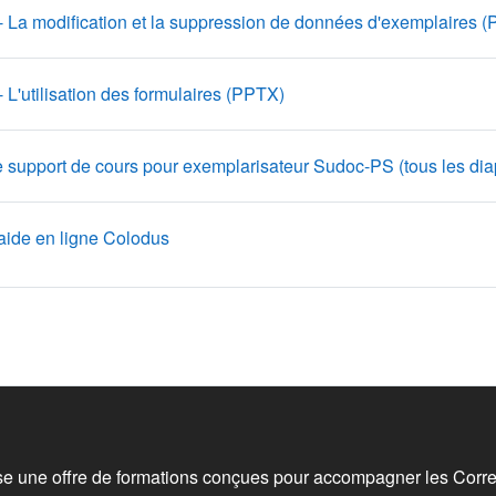
- La modification et la suppression de données d'exemplaires 
Fichier
- L'utilisation des formulaires (PPTX)
e support de cours pour exemplarisateur Sudoc-PS (tous les d
URL
aide en ligne Colodus
 de bas de page
e une offre de formations conçues pour accompagner les Corre