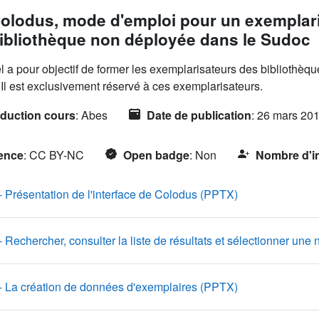
mé de section
olodus, mode d'emploi pour un exemplar
ibliothèque non déployée dans le Sudoc
el a pour objectif de former les exemplarisateurs des bibliothèq
Il est exclusivement réservé à ces exemplarisateurs.
duction cours
:
Abes
Date de publication
:
26 mars 20
ence
:
CC BY-NC
Open badge
:
Non
Nombre d'in
Fichier
- Présentation de l'interface de Colodus (PPTX)
- Rechercher, consulter la liste de résultats et sélectionner un
Fichier
 - La création de données d'exemplaires (PPTX)