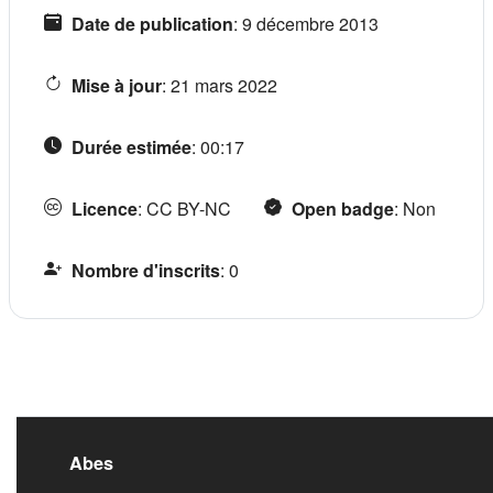
Date de publication
:
9 décembre 2013
Mise à jour
:
21 mars 2022
Durée estimée
:
00:17
Licence
:
CC BY-NC
Open badge
:
Non
Nombre d'inscrits
:
0
Liens de bas de pag
Abes