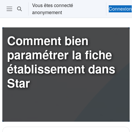
Passer au contenu principal
Vous êtes connecté
Connexion
Activer/désactiver la saisie de recherche
anonymement
Ouvrir le menu de navigation
Comment bien
paramétrer la fiche
établissement dans
Star