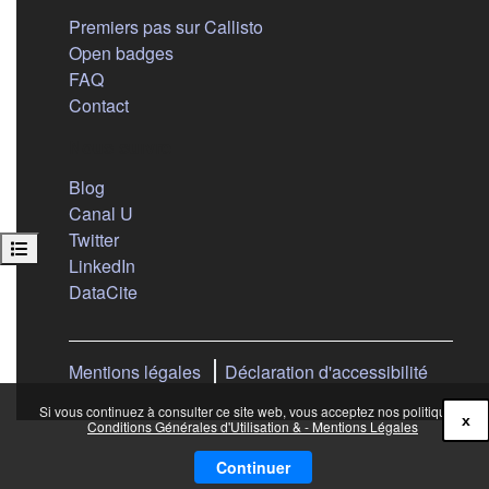
Premiers pas sur Callisto
Open badges
FAQ
Contact
Nous suivre
(s'ouvre dans un nouvel onglet)
Blog
(s'ouvre dans un nouvel onglet)
Canal U
(s'ouvre dans un nouvel onglet)
Twitter
Ouvrir l’index du cours
(s'ouvre dans un nouvel onglet)
LinkedIn
(s'ouvre dans un nouvel onglet)
DataCite
Mentions légales
Déclaration d'accessibilité
Si vous continuez à consulter ce site web, vous acceptez nos politiques :
x
Conditions Générales d'Utilisation & - Mentions Légales
Continuer