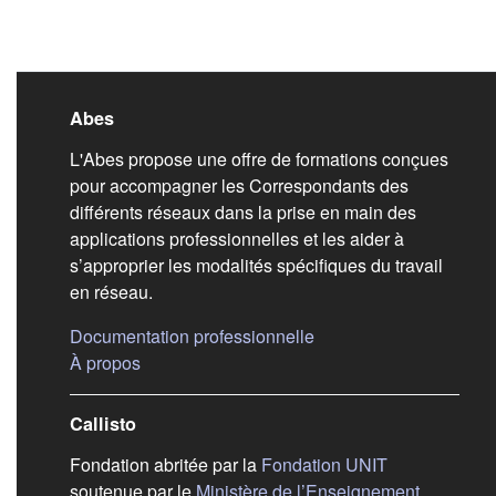
Liens de bas de pag
Abes
L'Abes propose une offre de formations conçues
pour accompagner les Correspondants des
différents réseaux dans la prise en main des
applications professionnelles et les aider à
s’approprier les modalités spécifiques du travail
en réseau.
(s'ouvre dans un nouvel
Documentation professionnelle
(s'ouvre dans un nouvel onglet)
À propos
Callisto
(s'ouvre dans
Fondation abritée par la
Fondation UNIT
soutenue par le
Ministère de l’Enseignement