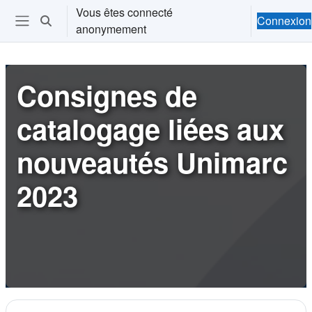
Passer au contenu principal
Vous êtes connecté
Connexion
Activer/désactiver la saisie de recherche
anonymement
Ouvrir le menu de navigation
Consignes de
catalogage liées aux
nouveautés Unimarc
2023