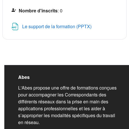
Nombre d'inscrits
:
0
Fichier
Le support de la formation (PPTX)
Liens de bas de pag
Abes
L'Abes propose une offre de formations conçues
pour accompagner les Correspondants des
différents réseaux dans la prise en main des
applications professionnelles et les aider à
s’approprier les modalités spécifiques du travail
en réseau.