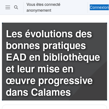
Passer au contenu principal
Vous êtes connecté
Connexion
Activer/désactiver la saisie de recherche
anonymement
Ouvrir le menu de navigation
Les évolutions des
bonnes pratiques
EAD en bibliothèque
et leur mise en
œuvre progressive
dans Calames