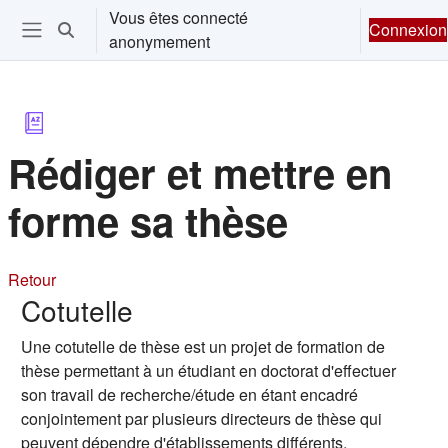
Passer au contenu principal
Vous êtes connecté
Connexion
Activer/désactiver la saisie de recherche
anonymement
Ouvrir le menu de navigation
Rédiger et mettre en
forme sa thèse
Retour
Cotutelle
Une cotutelle de thèse est un projet de formation de
thèse permettant à un étudiant en doctorat d'effectuer
son travail de recherche/étude en étant encadré
conjointement par plusieurs directeurs de thèse qui
peuvent dépendre d'établissements différents.