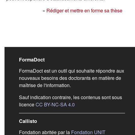
»
Rédiger et mettre en forme sa thèse
Liens de bas de pag
FormaDoct
FormaDoct est un outil qui souhaite répondre aux
nouveaux besoins des doctorants en matière de
maîtrise de l'information.
Sauf indication contraire, les contenus sont sous
(s'ouvre dans un nouvel ongl
licence
CC BY-NC-SA 4.0
Callisto
(s'ouvre dans
Fondation abritée par la
Fondation UNIT