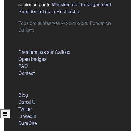
soutenue par le
Ministère de l’Enseignement
(s'ouvre dans un nouvel 
Supérieur et de la Recherche
Tous droits réservés © 2021-2026 Fondation
Callisto
Aide
Premiers pas sur Callisto
Open badges
FAQ
Contact
Nous suivre
(s'ouvre dans un nouvel onglet)
Blog
(s'ouvre dans un nouvel onglet)
Canal U
(s'ouvre dans un nouvel onglet)
Twitter
Ouvrir l’index du cours
(s'ouvre dans un nouvel onglet)
LinkedIn
(s'ouvre dans un nouvel onglet)
DataCite