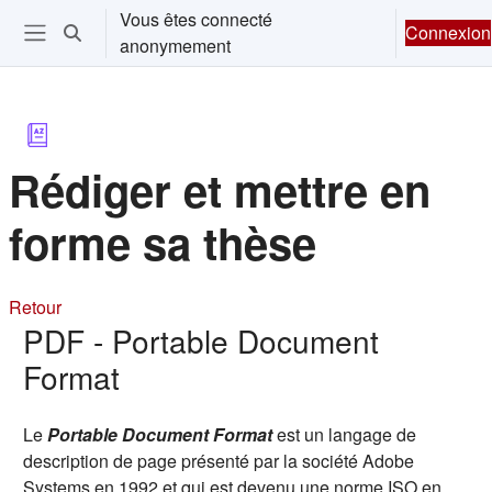
Passer au contenu principal
Vous êtes connecté
Connexion
Activer/désactiver la saisie de recherche
anonymement
Ouvrir le menu de navigation
Rédiger et mettre en
forme sa thèse
Retour
PDF - Portable Document
Format
Le
Portable Document Format
est un langage de
description de page présenté par la société Adobe
Systems en 1992 et qui est devenu une norme ISO en