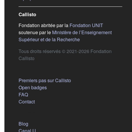
Callisto
(s'ouvre dans
Fondation abritée par la
Fondation UNIT
soutenue par le
Ministère de l’Enseignement
(s'ouvre dans un nouvel 
Supérieur et de la Recherche
Tous droits réservés © 2021-2026 Fondation
Callisto
Aide
Premiers pas sur Callisto
Open badges
FAQ
Contact
Nous suivre
(s'ouvre dans un nouvel onglet)
Blog
(s'ouvre dans un nouvel onglet)
Canal U