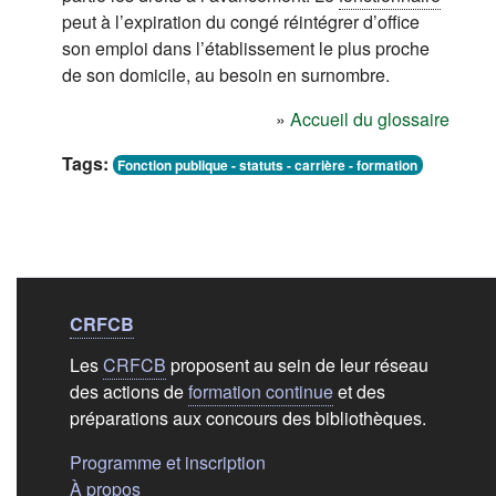
peut à l’expiration du congé réintégrer d’office
son emploi dans l’établissement le plus proche
de son domicile, au besoin en surnombre.
»
Accueil du glossaire
Tags:
Fonction publique - statuts - carrière - formation
Liens de bas de
pag
CRFCB
Les
CRFCB
proposent au sein de leur réseau
des actions de
formation continue
et des
préparations aux concours des bibliothèques.
(s'ouvre dans un nouvel ongle
Programme et inscription
(s'ouvre dans un nouvel onglet)
À propos