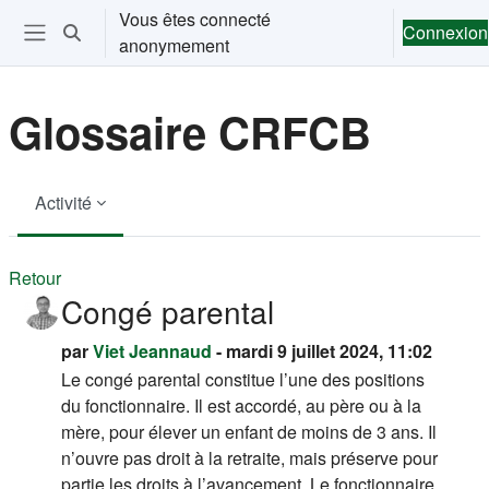
Passer au contenu principal
Vous êtes connecté
Connexion
Activer/désactiver la saisie de recherche
anonymement
Ouvrir le menu de navigation
Glossaire CRFCB
Activité
Retour
Congé parental
par
Viet Jeannaud
- mardi 9 juillet 2024, 11:02
Le congé parental constitue l’une des
positions
du fonctionnaire
. Il est accordé, au père ou à la
mère, pour élever un enfant de moins de 3 ans. Il
n’ouvre pas droit à la retraite, mais préserve pour
partie les droits à l’avancement. Le
fonctionnaire