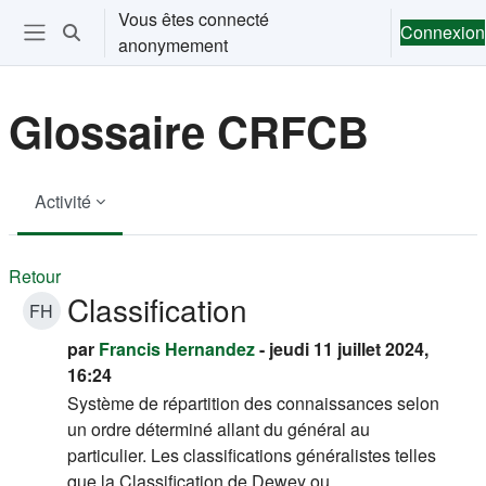
Passer au contenu principal
Vous êtes connecté
Connexion
Activer/désactiver la saisie de recherche
anonymement
Ouvrir le menu de navigation
Glossaire CRFCB
Activité
Retour
Classification
FH
par
Francis Hernandez
- jeudi 11 juillet 2024,
16:24
Système de répartition des connaissances selon
un ordre déterminé allant du général au
particulier. Les classifications généralistes telles
que la Classification de Dewey ou