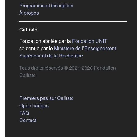
(s'ouvre dans un nouvel ongle
Programme et inscription
(s'ouvre dans un nouvel onglet)
À propos
Callisto
(s'ouvre dans
Fondation abritée par la
Fondation UNIT
soutenue par le
Ministère de l’Enseignement
(s'ouvre dans un nouvel 
Supérieur et de la Recherche
Tous droits réservés © 2021-2026 Fondation
Callisto
Aide
Premiers pas sur Callisto
Open badges
FAQ
Contact
Nous suivre