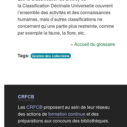
la Classification Décimale Universelle couvrent
l’ensemble des
activité
s et des connaissances
humaines, mais d’autres classifications ne
concernent qu’une partie plus restreinte, comme
par exemple la faune, la flore, etc.
»
Accueil du glossaire
Tags:
Gestion des collections
Liens de bas de
pag
CRFCB
Les
CRFCB
proposent au sein de leur réseau
des actions de
formation continue
et des
préparations aux concours des bibliothèques.